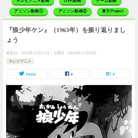
テレビアニメ動画
OVA動画
ゲーム動画
アニソン動画①
アニソン動画②
東方Project
『狼少年ケン』（1963年）を振り返りまし
ょう
更新日：
2024年12月17日
公開日：
2024年11月24日
テレビアニメ
Tweet
0
0