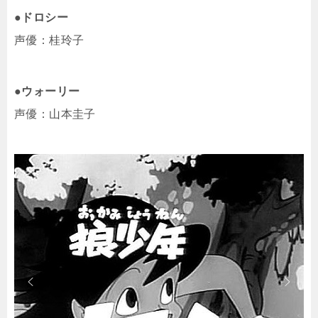
●ドロシー
声優：桂玲子
●ウォーリー
声優：山本圭子