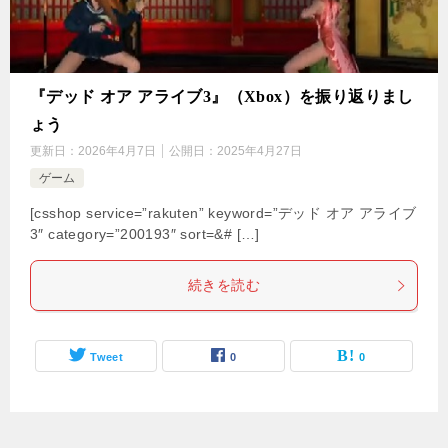
『デッド オア アライブ3』（Xbox）を振り返りまし
ょう
更新日：
2026年4月7日
公開日：
2025年4月27日
ゲーム
[csshop service=”rakuten” keyword=”デッド オア アライブ
3″ category=”200193″ sort=&# […]
続きを読む
Tweet
0
0