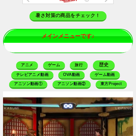
暑さ対策の商品をチェック！
メインメニューです♪
歴史
アニメ
ゲーム
旅行
テレビアニメ動画
OVA動画
ゲーム動画
アニソン動画①
アニソン動画②
東方Project