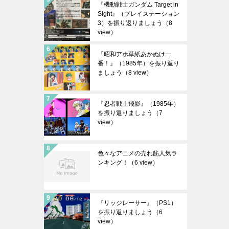
『機動戦士ガンダム Target in
Sight』（プレイステーション
3）を振り返りましょう
（8
view）
『昭和アホ草紙あかぬけ一
番！』（1985年）を振り返り
ましょう
（8 view）
『忍者戦士飛影』（1985年）
を振り返りましょう
（7
view）
色々なアニメの売れ筋人気ラ
ンキング！
（6 view）
『リッジレーサー』（PS1）
を振り返りましょう
（6
view）