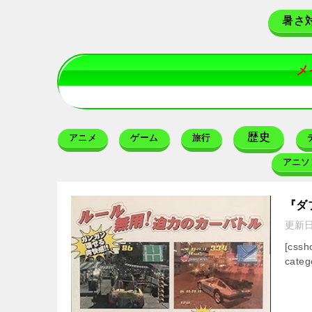
暑さ
メ
歴史
アニメ
ゲーム
旅行
アニソ
『ダ
更新
[css
categ