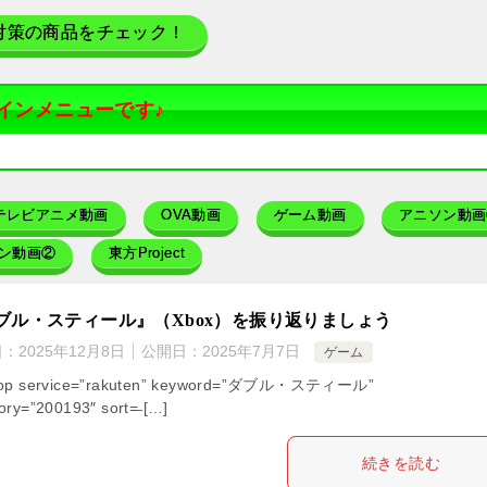
対策の商品をチェック！
インメニューです♪
テレビアニメ動画
OVA動画
ゲーム動画
アニソン動画
ン動画②
東方Project
ブル・スティール』（Xbox）を振り返りましょう
日：
2025年12月8日
公開日：
2025年7月7日
ゲーム
hop service=”rakuten” keyword=”ダブル・スティール”
ory=”200193″ sort=̶ […]
続きを読む