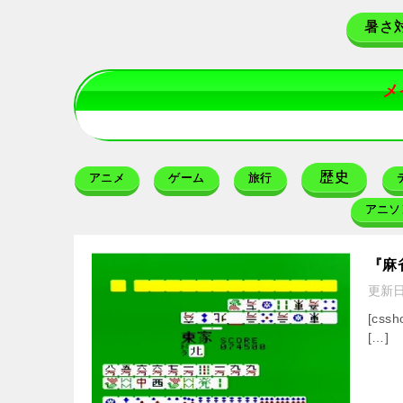
暑さ
メ
歴史
アニメ
ゲーム
旅行
アニソ
『麻
更新
[cssh
[…]