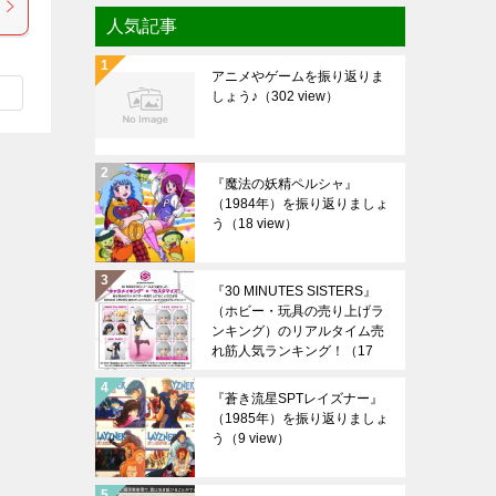
人気記事
アニメやゲームを振り返りま
しょう♪
（302 view）
『魔法の妖精ペルシャ』
（1984年）を振り返りましょ
う
（18 view）
『30 MINUTES SISTERS』
（ホビー・玩具の売り上げラ
ンキング）のリアルタイム売
れ筋人気ランキング！
（17
view）
『蒼き流星SPTレイズナー』
（1985年）を振り返りましょ
う
（9 view）