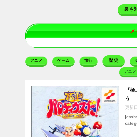
暑さ
メ
歴史
アニメ
ゲーム
旅行
アニソ
『極
う
更新
[css
categ