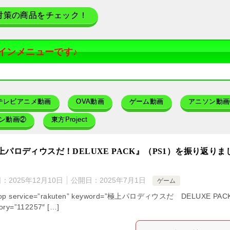
対策の商品をチェック！
インメニューです♪
テレビアニメ動画
OVA動画
ゲーム動画
アニソン動画
ン動画②
東方Project
上パロディウスだ！DELUXE PACK』（PS1）を振り返りま
日：
2025年12月10日
公開日：
2025年7月1日
ゲーム
hop service=”rakuten” keyword=”極上パロディウスだ DELUXE PAC
ory=”112257″ […]