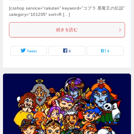
[csshop service=”rakuten” keyword=”コブラ 黒竜王の伝説”
category=”101205″ sort=R […]
続きを読む
Tweet
0
0