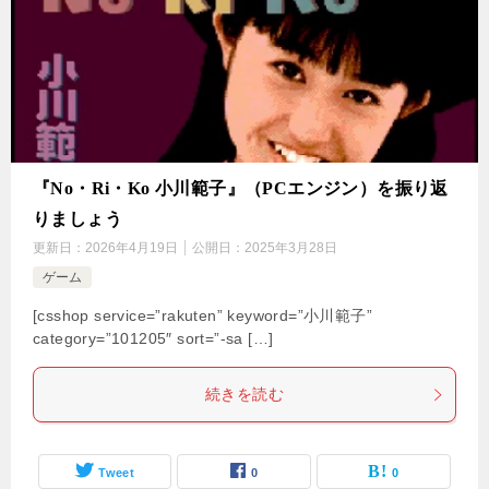
『No・Ri・Ko 小川範子』（PCエンジン）を振り返
りましょう
更新日：
2026年4月19日
公開日：
2025年3月28日
ゲーム
[csshop service=”rakuten” keyword=”小川範子”
category=”101205″ sort=”-sa […]
続きを読む
Tweet
0
0