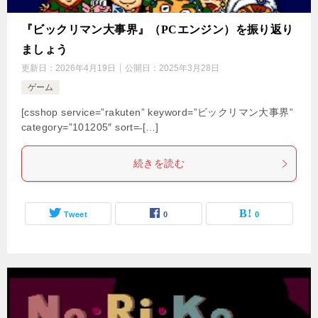
『ビックリマン大事界』（PCエンジン）を振り返り
ましょう
更新日：
2026年4月19日
公開日：
2025年3月28日
ゲーム
[csshop service=”rakuten” keyword=”ビックリマン大事界”
category=”101205″ sort=̶ […]
続きを読む
Tweet
0
0