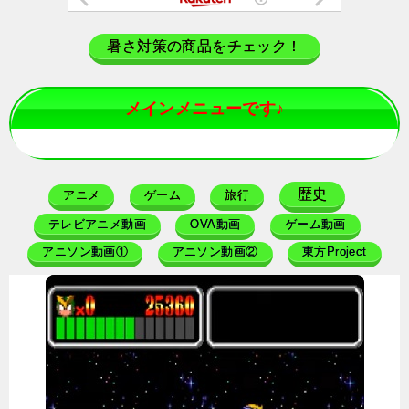
暑さ対策の商品をチェック！
メインメニューです♪
歴史
アニメ
ゲーム
旅行
テレビアニメ動画
OVA動画
ゲーム動画
アニソン動画①
アニソン動画②
東方Project