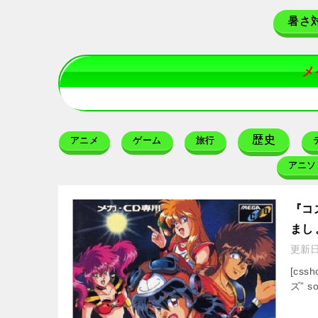
暑さ
メ
歴史
アニメ
ゲーム
旅行
アニソ
『コ
まし
更新
[css
ズ” so