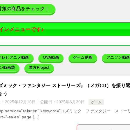
対策の商品をチェック！
インメニューです♪
テレビアニメ動画
OVA動画
ゲーム動画
アニソン動画
ン動画②
東方Project
ズミック・ファンタジー ストーリーズ』（メガCD）を振り
ょう
日：
2025年12月10日
公開日：
2025年6月30日
ゲーム
hop service=”rakuten” keyword=”コズミック ファンタジー スト
rt=”-sales” page […]