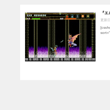
『エ
更新
[css
sort=