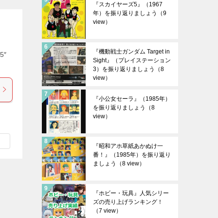
『スカイヤーズ5』（1967
年）を振り返りましょう
（9
view）
『機動戦士ガンダム Target in
5″
Sight』（プレイステーション
3）を振り返りましょう
（8
view）
『小公女セーラ』（1985年）
を振り返りましょう
（8
view）
『昭和アホ草紙あかぬけ一
番！』（1985年）を振り返り
ましょう
（8 view）
『ホビー・玩具』人気シリー
ズの売り上げランキング！
（7 view）