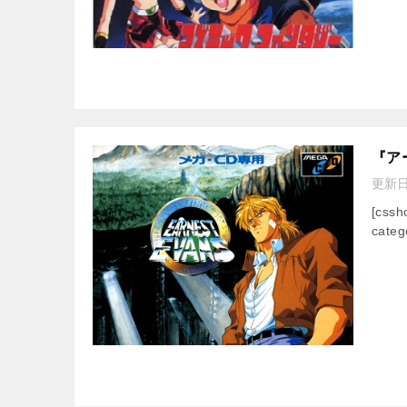
『ア
更新
[css
categ