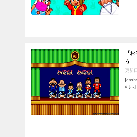
『お
う
更新
[cssh
s […]