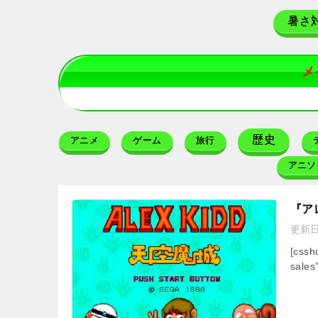
暑さ
メ
歴史
アニメ
ゲーム
旅行
アニソ
『ア
更新
[css
sales