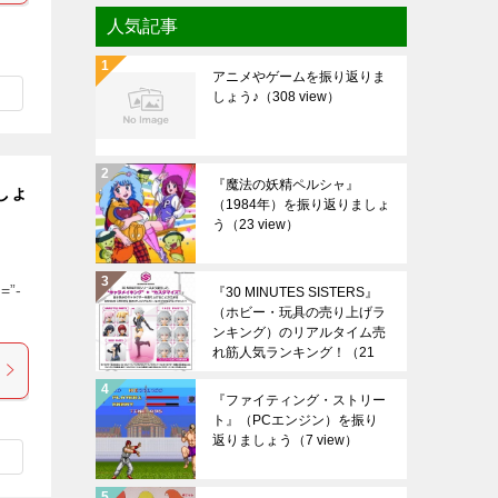
人気記事
アニメやゲームを振り返りま
しょう♪
（308 view）
『魔法の妖精ペルシャ』
しょ
（1984年）を振り返りましょ
う
（23 view）
=”-
『30 MINUTES SISTERS』
（ホビー・玩具の売り上げラ
ンキング）のリアルタイム売
れ筋人気ランキング！
（21
view）
『ファイティング・ストリー
ト』（PCエンジン）を振り
返りましょう
（7 view）