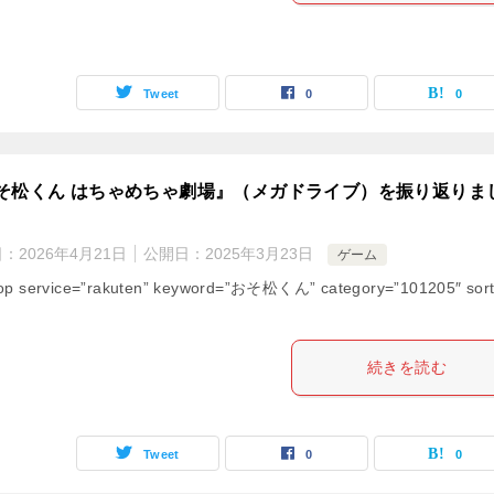
Tweet
0
0
そ松くん はちゃめちゃ劇場』（メガドライブ）を振り返りま
日：
2026年4月21日
公開日：
2025年3月23日
ゲーム
op service=”rakuten” keyword=”おそ松くん” category=”101205″ sort
続きを読む
Tweet
0
0