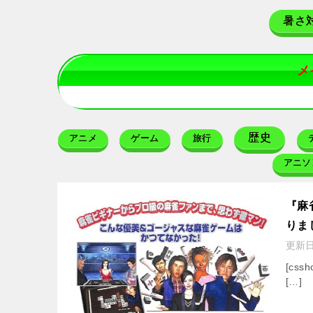
暑さ
メ
歴史
アニメ
ゲーム
旅行
アニソ
『麻
りま
更新
[cssh
[…]