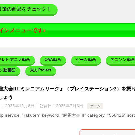
対策の商品をチェック！
インメニューです♪
テレビアニメ動画
OVA動画
ゲーム動画
アニソン動画
ン動画②
東方Project
雀大会III ミレニアムリーグ』（プレイステーション2）を振
しょう
日：
2025年12月8日
公開日：
2025年7月6日
ゲーム
op service=”rakuten” keyword=”麻雀大会III” category=”566425″ sort