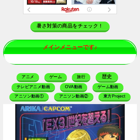
暑さ対策の商品をチェック！
メインメニューです♪
歴史
アニメ
ゲーム
旅行
テレビアニメ動画
OVA動画
ゲーム動画
アニソン動画①
アニソン動画②
東方Project