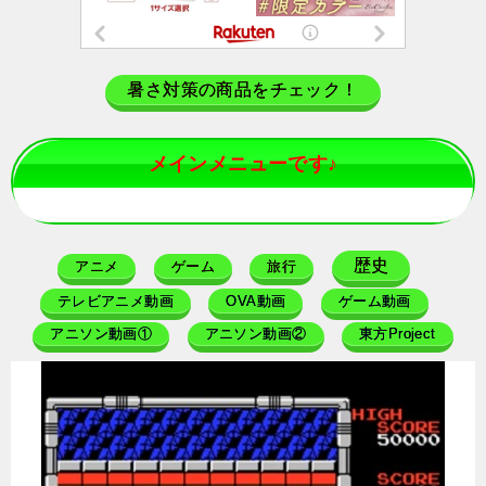
暑さ対策の商品をチェック！
メインメニューです♪
歴史
アニメ
ゲーム
旅行
テレビアニメ動画
OVA動画
ゲーム動画
アニソン動画①
アニソン動画②
東方Project