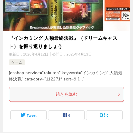
『インカミング 人類最終決戦』（ドリームキャス
ト）を振り返りましょう
更新日：
2026年4月12日
公開日：
2025年4月13日
ゲーム
[csshop service=”rakuten” keyword=”インカミング 人類最
終決戦” category=”112271″ sort=& […]
続きを読む
Tweet
0
0