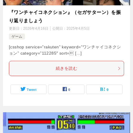
『ワンチャイコネクション』（セガサターン）を振
り返りましょう
更新日：
2026年4月16日
公開日：
2025年4月5日
ゲーム
[csshop service=”rakuten” keyword=”ワンチャイコネクシ
ョン” category=”112285″ sort= […]
続きを読む
Tweet
0
0