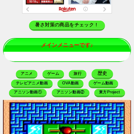
暑さ対策の商品をチェック！
メインメニューです♪
歴史
アニメ
ゲーム
旅行
テレビアニメ動画
OVA動画
ゲーム動画
アニソン動画①
アニソン動画②
東方Project