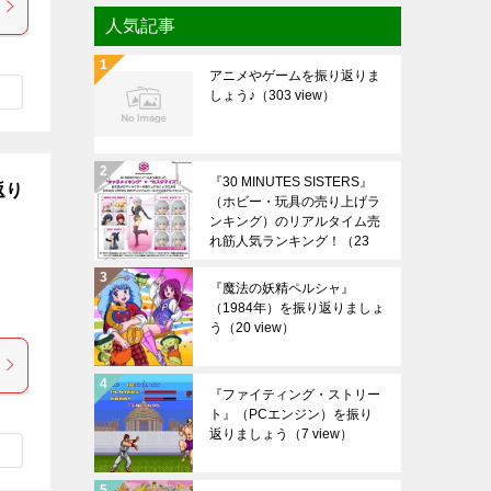
人気記事
アニメやゲームを振り返りま
しょう♪
（303 view）
『30 MINUTES SISTERS』
返り
（ホビー・玩具の売り上げラ
ンキング）のリアルタイム売
れ筋人気ランキング！
（23
view）
『魔法の妖精ペルシャ』
（1984年）を振り返りましょ
う
（20 view）
『ファイティング・ストリー
ト』（PCエンジン）を振り
返りましょう
（7 view）