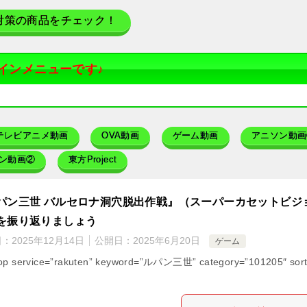
対策の商品をチェック！
インメニューです♪
テレビアニメ動画
OVA動画
ゲーム動画
アニソン動画
ン動画②
東方Project
パン三世 バルセロナ洞穴脱出作戦』（スーパーカセットビジ
を振り返りましょう
日：
2025年12月14日
公開日：
2025年6月20日
ゲーム
op service=”rakuten” keyword=”ルパン三世” category=”101205″ sort