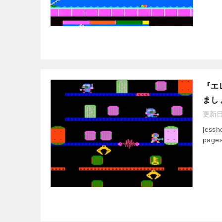
『エ
まし
更新
[css
pages