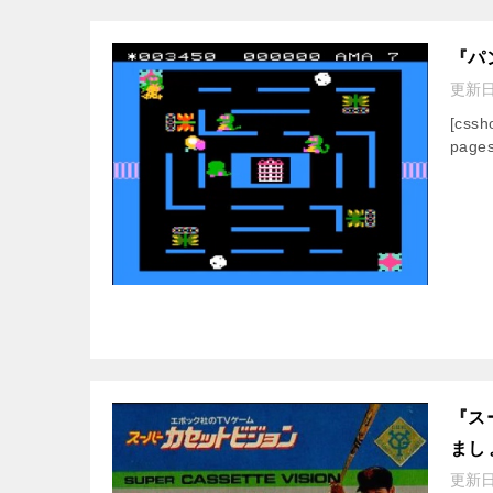
『パ
更新
[css
pages
『ス
まし
更新