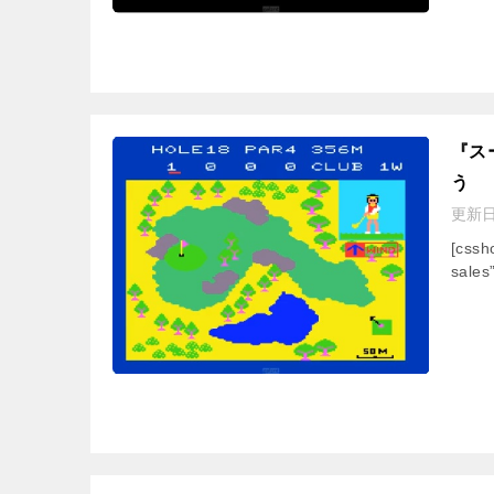
『ス
う
更新
[css
sales