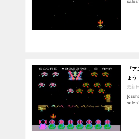
sales
『ア
ょう
更新
[css
sales