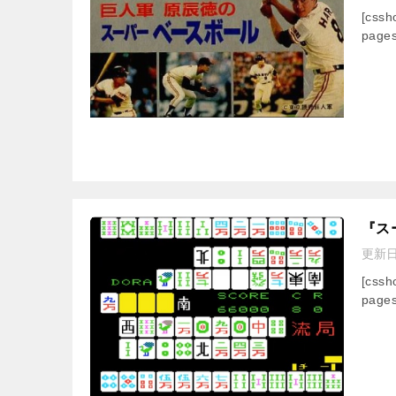
[css
pages
『ス
更新
[css
pages