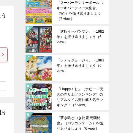
『スーパーモンキーボール ウ
キウキパーティー大集合』
（Wii）を振り返りましょう
ょう
（7 view）
『逆転イッパツマン』（1982
年）を振り返りましょう
（6
view）
『レディジョージィ』（1983
年）を振り返りましょう
（6
view）
『Happyくじ』（ホビー・玩
具の売り上げランキング）の
リアルタイム売れ筋人気ラン
キング！
（6 view）
返り
『蒼き狼と白き牝鹿 元朝秘
史』（パソコンゲーム）を振
り返りましょう
（6 view）