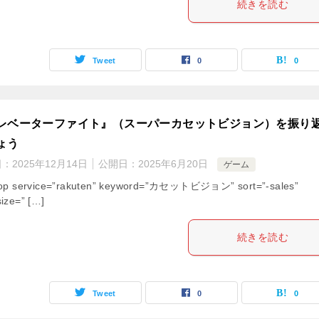
続きを読む
Tweet
0
0
レベーターファイト』（スーパーカセットビジョン）を振り
ょう
日：
2025年12月14日
公開日：
2025年6月20日
ゲーム
hop service=”rakuten” keyword=”カセットビジョン” sort=”-sales”
ize=” […]
続きを読む
Tweet
0
0