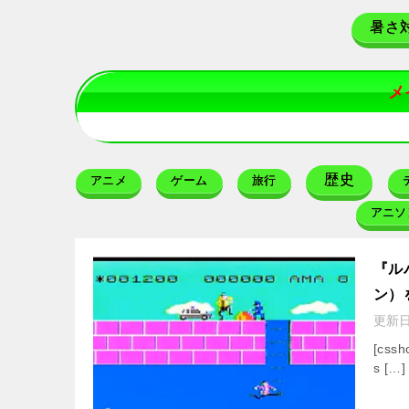
暑さ
メ
歴史
アニメ
ゲーム
旅行
アニソ
『ル
ン）
更新
[cssh
s […]