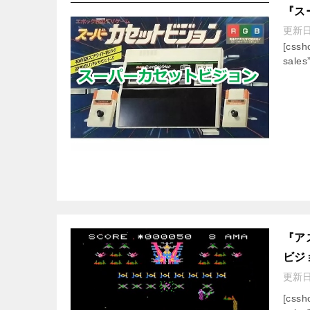
『ス
更新
[css
sales
『ア
ビジ
更新
[css