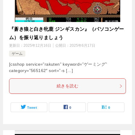
『蒼き狼と白き牝鹿 ジンギスカン』（パソコンゲー
ム）を振り返りましょう
更新日：
2025年12月16日
公開日：
2025年6月17日
ゲーム
[csshop service=”rakuten” keyword=”ゲーミング”
category=”565162″ sort=”-s […]
続きを読む
Tweet
0
0