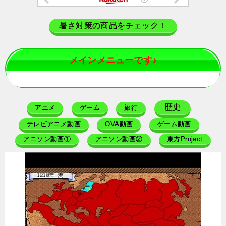
暑さ対策の商品をチェック！
メインメニューです♪
歴史
アニメ
ゲーム
旅行
テレビアニメ動画
OVA動画
ゲーム動画
アニソン動画①
アニソン動画②
東方Project