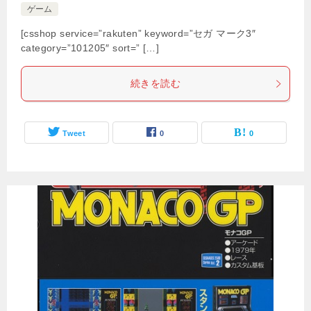
ゲーム
[csshop service=”rakuten” keyword=”セガ マーク3″
category=”101205″ sort=” […]
続きを読む
Tweet
0
0