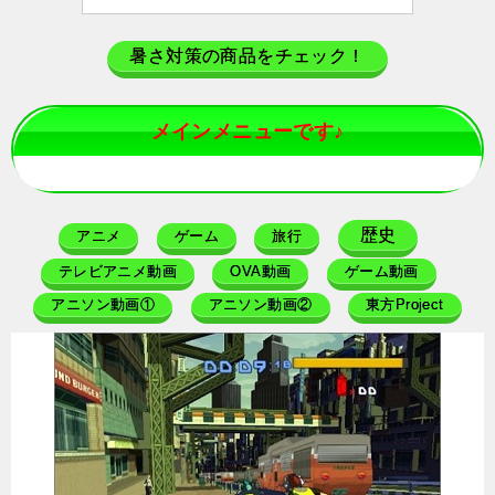
暑さ対策の商品をチェック！
メインメニューです♪
歴史
アニメ
ゲーム
旅行
テレビアニメ動画
OVA動画
ゲーム動画
アニソン動画①
アニソン動画②
東方Project