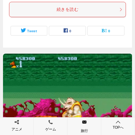
続きを読む
Tweet
0
0
『獣王記』（メガドライブ）を振り返りましょう
TOPへ
アニメ
ゲーム
旅行