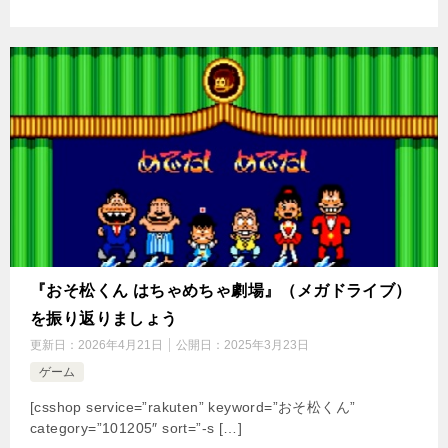
『おそ松くん はちゃめちゃ劇場』（メガドライブ）
を振り返りましょう
更新日：
2026年4月21日
公開日：
2025年3月23日
ゲーム
[csshop service=”rakuten” keyword=”おそ松くん”
category=”101205″ sort=”-s […]