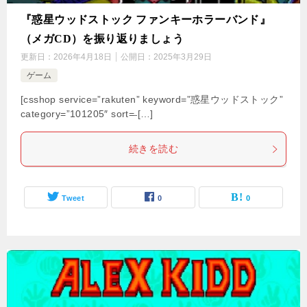
『惑星ウッドストック ファンキーホラーバンド』
（メガCD）を振り返りましょう
更新日：
2026年4月18日
公開日：
2025年3月29日
ゲーム
[csshop service=”rakuten” keyword=”惑星ウッドストック”
category=”101205″ sort=̶ […]
続きを読む
Tweet
0
0