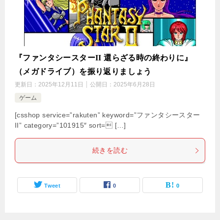
『ファンタシースターII 還らざる時の終わりに』
（メガドライブ）を振り返りましょう
更新日：
2025年12月11日
公開日：
2025年6月28日
ゲーム
[csshop service=”rakuten” keyword=”ファンタシースター
II” category=”101915″ sort= […]
続きを読む
Tweet
0
0