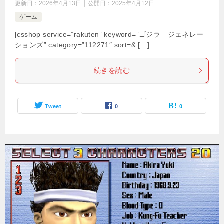
更新日：
2026年4月13日
公開日：
2025年4月12日
ゲーム
[csshop service=”rakuten” keyword=”ゴジラ ジェネレー
ションズ” category=”112271″ sort=& […]
続きを読む
Tweet
0
0