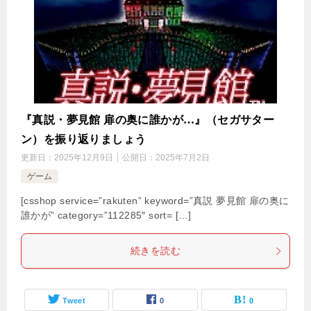
『真説・夢見館 扉の奥に誰かが…』（セガサター
ン）を振り返りましょう
更新日：
2025年12月9日
公開日：
2025年7月2日
ゲーム
[csshop service=”rakuten” keyword=”真説 夢見館 扉の奥に
誰かが” category=”112285″ sort= […]
続きを読む
Tweet
0
0