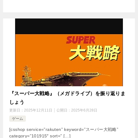
『スーパー大戦略』（メガドライブ）を振り返りま
しょう
更新日：
2025年12月11日
公開日：
2025年6月28日
ゲーム
[csshop service=”rakuten” keyword=”スーパー大戦略”
category=”101915″ sort=” […]