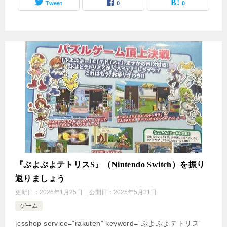
Tweet
0
0
『ぷよぷよテトリスS』（Nintendo Switch）を振り
返りましょう
更新日：
2026年1月25日
公開日：
2025年5月31日
ゲーム
[csshop service=”rakuten” keyword=”ぷよぷよテトリス”