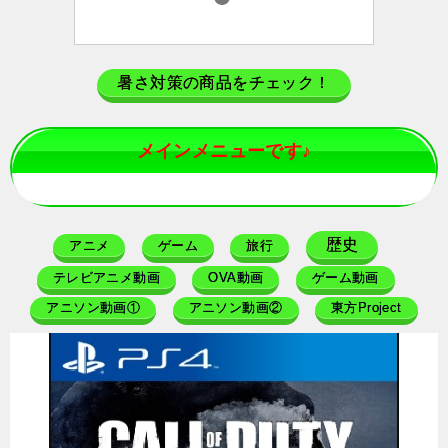
暑さ対策の商品をチェック！
メインメニューです♪
歴史
アニメ
ゲーム
旅行
テレビアニメ動画
OVA動画
ゲーム動画
アニソン動画①
アニソン動画②
東方Project