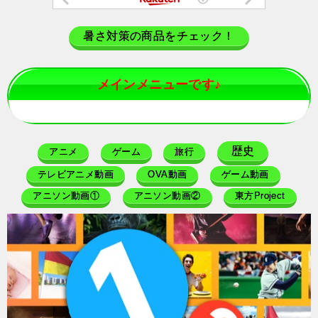
暑さ対策の商品をチェック！
メインメニューです♪
歴史
アニメ
ゲーム
旅行
テレビアニメ動画
OVA動画
ゲーム動画
アニソン動画①
アニソン動画②
東方Project