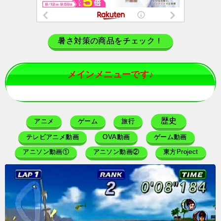
暑さ対策の商品をチェック！
メインメニューです♪
歴史
アニメ
ゲーム
旅行
テレビアニメ動画
OVA動画
ゲーム動画
アニソン動画①
アニソン動画②
東方Project