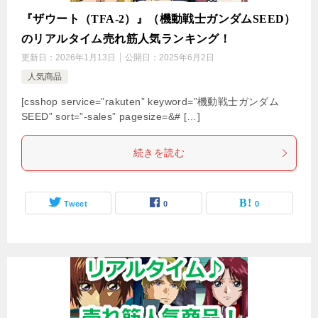
『ザウート（TFA-2）』（機動戦士ガンダムSEED）
のリアルタイム売れ筋人気ランキング！
更新日：
2026年1月13日
公開日：
2025年6月2日
人気商品
[csshop service=”rakuten” keyword=”機動戦士ガンダム
SEED” sort=”-sales” pagesize=&# […]
続きを読む
Tweet
0
0