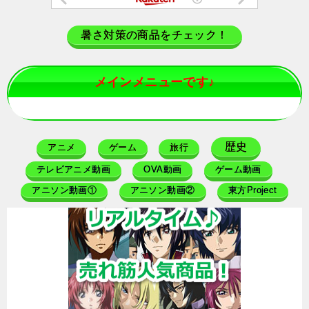
暑さ対策の商品をチェック！
メインメニューです♪
歴史
アニメ
ゲーム
旅行
テレビアニメ動画
OVA動画
ゲーム動画
アニソン動画①
アニソン動画②
東方Project