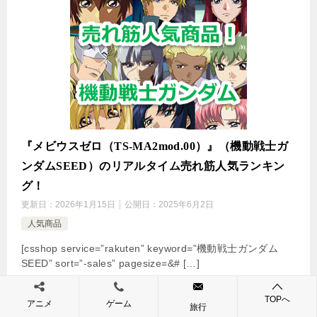
『メビウスゼロ（TS-MA2mod.00）』（機動戦士ガ
ンダムSEED）のリアルタイム売れ筋人気ランキン
グ！
更新日：
2026年1月15日
公開日：
2025年6月2日
人気商品
[csshop service=”rakuten” keyword=”機動戦士ガンダム
SEED” sort=”-sales” pagesize=&# […]
続きを読む
TOPへ
アニメ
ゲーム
旅行