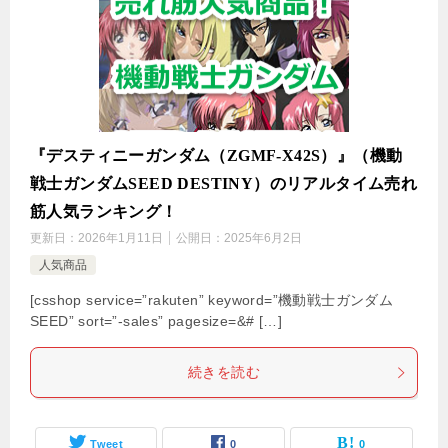
『デスティニーガンダム（ZGMF-X42S）』（機動
戦士ガンダムSEED DESTINY）のリアルタイム売れ
筋人気ランキング！
更新日：
2026年1月11日
公開日：
2025年6月2日
人気商品
[csshop service=”rakuten” keyword=”機動戦士ガンダム
SEED” sort=”-sales” pagesize=&# […]
続きを読む
Tweet
0
0