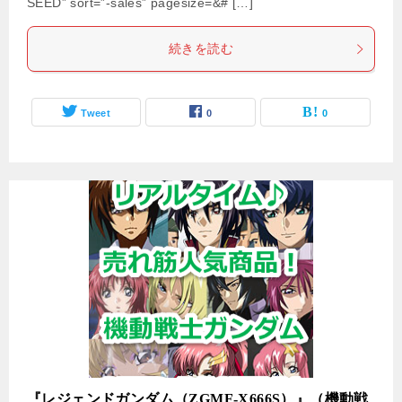
SEED” sort=”-sales” pagesize=&# […]
続きを読む
Tweet
0
0
『レジェンドガンダム（ZGMF-X666S）』（機動戦