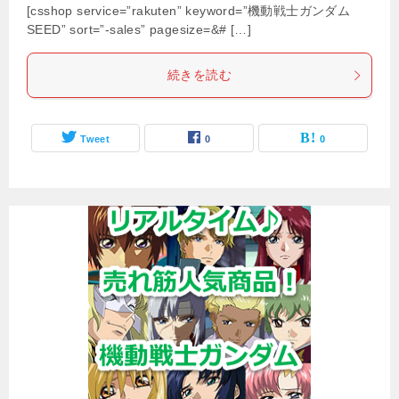
[csshop service=”rakuten” keyword=”機動戦士ガンダム
SEED” sort=”-sales” pagesize=&# […]
続きを読む
Tweet
0
0