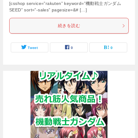
[csshop service=”rakuten” keyword=”機動戦士ガンダム
SEED” sort=”-sales” pagesize=&# […]
続きを読む
Tweet
0
0