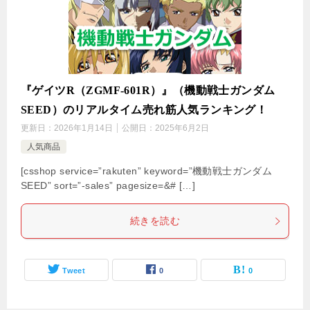
『ゲイツR（ZGMF-601R）』（機動戦士ガンダム
SEED）のリアルタイム売れ筋人気ランキング！
更新日：
2026年1月14日
公開日：
2025年6月2日
人気商品
[csshop service=”rakuten” keyword=”機動戦士ガンダム
SEED” sort=”-sales” pagesize=&# […]
続きを読む
Tweet
0
0