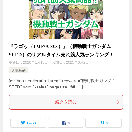
『ラゴゥ（TMF/A-803）』（機動戦士ガンダム
SEED）のリアルタイム売れ筋人気ランキング！
更新日：
2026年1月13日
公開日：
2025年6月2日
人気商品
[csshop service=”rakuten” keyword=”機動戦士ガンダム
SEED” sort=”-sales” pagesize=&# […]
続きを読む
Tweet
0
0