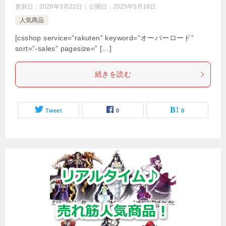
更新日：
2026年3月22日
公開日：
2025年5月18日
人気商品
[csshop service=”rakuten” keyword=”オーバーロード”
sort=”-sales” pagesize=” […]
続きを読む
Tweet
0
0