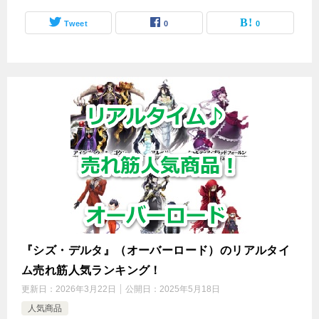
Tweet
0
0
『シズ・デルタ』（オーバーロード）のリアルタイ
ム売れ筋人気ランキング！
更新日：
2026年3月22日
公開日：
2025年5月18日
人気商品