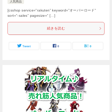
人気商品
[csshop service=”rakuten” keyword=”オーバーロード”
sort=”-sales” pagesize=” […]
続きを読む
Tweet
0
0