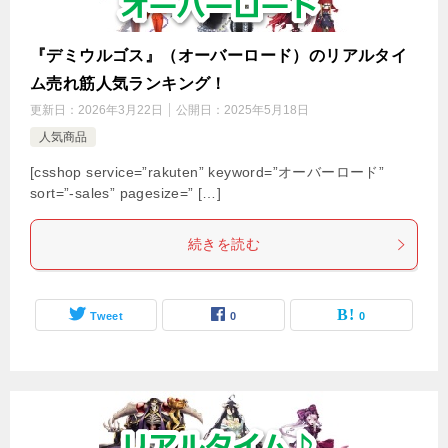
『デミウルゴス』（オーバーロード）のリアルタイ
ム売れ筋人気ランキング！
更新日：
2026年3月22日
公開日：
2025年5月18日
人気商品
[csshop service=”rakuten” keyword=”オーバーロード”
sort=”-sales” pagesize=” […]
続きを読む
Tweet
0
0