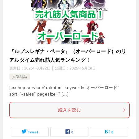
『ルプスレギナ・ベータ』（オーバーロード）のリ
アルタイム売れ筋人気ランキング！
更新日：
2026年3月22日
公開日：
2025年5月18日
人気商品
[csshop service=”rakuten” keyword=”オーバーロード”
sort=”-sales” pagesize=” […]
続きを読む
Tweet
0
0