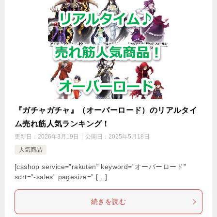
『ガチャガチャ』（オーバーロード）のリアルタイ
ム売れ筋人気ランキング！
更新日：
2026年3月19日
公開日：
2025年5月18日
人気商品
[csshop service=”rakuten” keyword=”オーバーロード”
sort=”-sales” pagesize=” […]
続きを読む