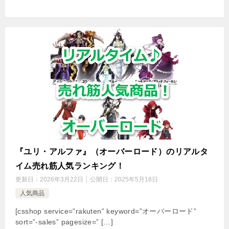
『ユリ・アルファ』（オーバーロード）のリアルタ
イム売れ筋人気ランキング！
更新日：
2026年3月22日
公開日：
2025年5月18日
人気商品
[csshop service=”rakuten” keyword=”オーバーロード”
sort=”-sales” pagesize=” […]