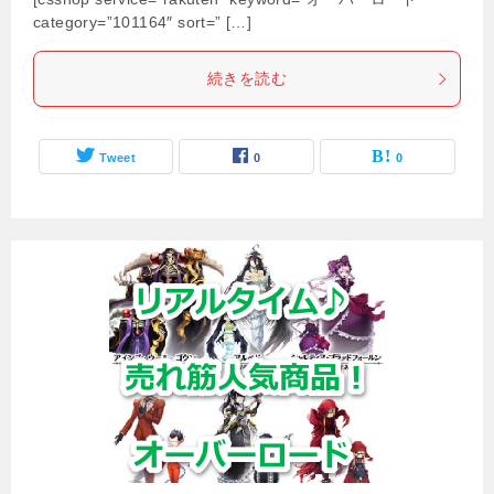
category=”101164″ sort=” […]
続きを読む
Tweet
0
0