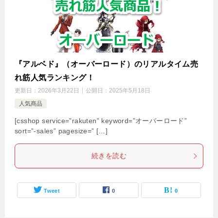
『アルベド』（オーバーロード）のリアルタイム売
れ筋人気ランキング！
更新日：
2026年3月22日
公開日：
2025年5月18日
人気商品
[csshop service=”rakuten” keyword=”オーバーロード”
sort=”-sales” pagesize=” […]
続きを読む
Tweet
0
0