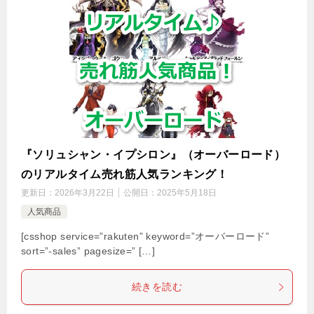
『ソリュシャン・イプシロン』（オーバーロード）
のリアルタイム売れ筋人気ランキング！
更新日：
2026年3月22日
公開日：
2025年5月18日
人気商品
[csshop service=”rakuten” keyword=”オーバーロード”
sort=”-sales” pagesize=” […]
続きを読む