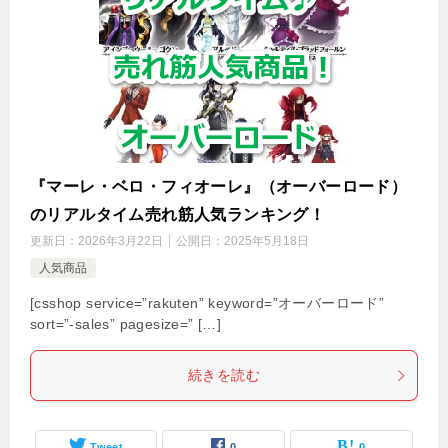
『マーレ・ベロ・フィオーレ』（オーバーロード）
のリアルタイム売れ筋人気ランキング！
更新日：
2026年3月22日
公開日：
2025年5月18日
人気商品
[csshop service=”rakuten” keyword=”オーバーロード”
sort=”-sales” pagesize=” […]
続きを読む
Tweet
0
0