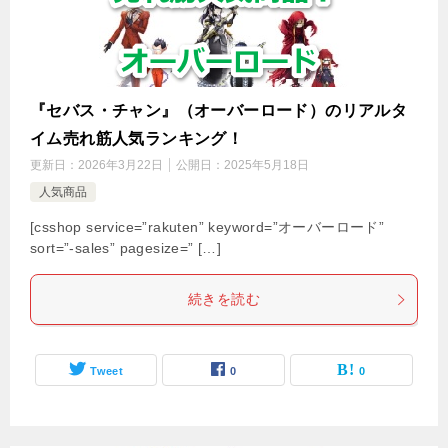
『セバス・チャン』（オーバーロード）のリアルタ
イム売れ筋人気ランキング！
更新日：
2026年3月22日
公開日：
2025年5月18日
人気商品
[csshop service=”rakuten” keyword=”オーバーロード”
sort=”-sales” pagesize=” […]
続きを読む
Tweet
0
0