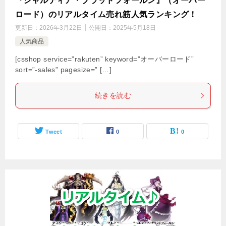
『シャルティア・ブラッドフォールン』（オーバー
ロード）のリアルタイム売れ筋人気ランキング！
更新日：
2026年3月22日
公開日：
2025年5月18日
人気商品
[csshop service=”rakuten” keyword=”オーバーロード”
sort=”-sales” pagesize=” […]
続きを読む
Tweet
0
0