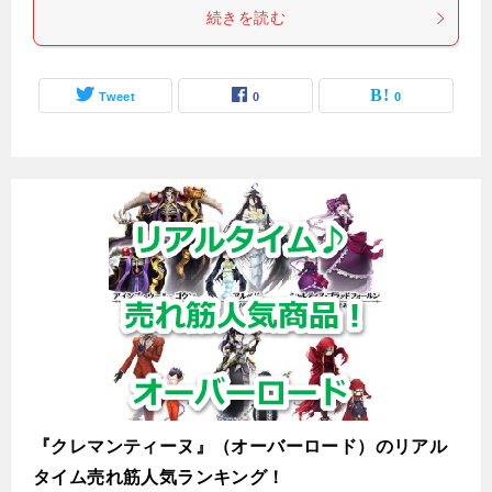
続きを読む
Tweet
0
0
『クレマンティーヌ』（オーバーロード）のリアル
タイム売れ筋人気ランキング！