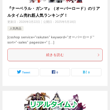
『ナーベラル・ガンマ』（オーバーロード）のリア
ルタイム売れ筋人気ランキング！
更新日：
2026年3月22日
公開日：
2025年5月18日
人気商品
[csshop service=”rakuten” keyword=”オーバーロード”
sort=”-sales” pagesize=” […]
続きを読む
Tweet
0
0