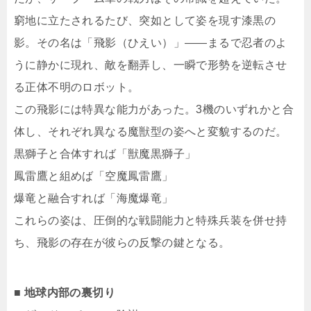
窮地に立たされるたび、突如として姿を現す漆黒の
影。その名は「飛影（ひえい）」――まるで忍者のよ
うに静かに現れ、敵を翻弄し、一瞬で形勢を逆転させ
る正体不明のロボット。
この飛影には特異な能力があった。3機のいずれかと合
体し、それぞれ異なる魔獣型の姿へと変貌するのだ。
黒獅子と合体すれば「獣魔黒獅子」
鳳雷鷹と組めば「空魔鳳雷鷹」
爆竜と融合すれば「海魔爆竜」
これらの姿は、圧倒的な戦闘能力と特殊兵装を併せ持
ち、飛影の存在が彼らの反撃の鍵となる。
■ 地球内部の裏切り