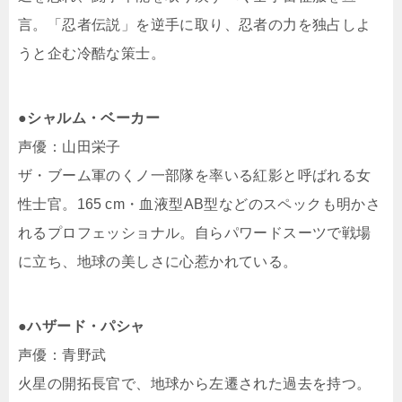
言。「忍者伝説」を逆手に取り、忍者の力を独占しよ
うと企む冷酷な策士。
●シャルム・ベーカー
声優：山田栄子
ザ・ブーム軍のくノ一部隊を率いる紅影と呼ばれる女
性士官。165 cm・血液型AB型などのスペックも明かさ
れるプロフェッショナル。自らパワードスーツで戦場
に立ち、地球の美しさに心惹かれている。
●ハザード・パシャ
声優：青野武
火星の開拓長官で、地球から左遷された過去を持つ。