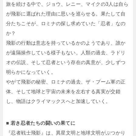
旅を続ける中で、ジョウ、レニー、マイクの3人は自ら
が飛影に選ばれた理由に思いを巡らせる。果たして自
分たちこそが、ロミナの探し求めていた「忍者」なの
か？
飛影の行動は意志を持っているかのようであり、誰か
が遠隔操作している様子もない。人類の過去、ラドリ
オの伝説、そして忍者という存在の真意が、少しずつ
明らかになっていく。
やがて飛影の秘密、ロミナの過去、ザ・ブーム軍の正
体、そして地球と宇宙の未来を左右する真実が交錯
し、物語はクライマックスへと加速していく。
■ 若き忍者たちの闘いの果てに
『忍者戦士飛影』は、異星文明と地球文明がぶつかり