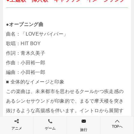
●オープニング曲
曲名：「LOVEサバイバー」
歌唱：HIT BOY
作詞：青木久美子
作曲：小田裕一郎
編曲：小田裕一郎
■ 全体的なイメージと印象
この楽曲は、未来都市を思わせるクールかつ疾走感の
あるシンセサウンドが印象的で、まるで摩天楼を突き
抜けるような高揚感を伴います。イントロから展開す
る力強いリズムと、サビでの歌唱の盛り上がりが一体
TOPへ
アニメ
ゲーム
となり、視聴者を一気に物語の世界へ引き込みます。
旅行