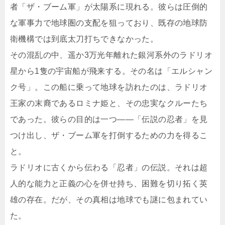
者「ザ・ブーム軍」が太陽系に現れる。彼らは圧倒的
な軍事力で地球圏の支配を狙っており、既存の地球防
衛機構では到底太刀打ちできなかった。
その混乱の中、遥か3万光年離れた銀河系外のラドリオ
星から1隻の宇宙船が飛来する。その名は「エルシャン
ク号」。この船に乗って地球を訪れたのは、ラドリオ
王家の末裔であるロミナ姫と、その忠実なクルーたち
であった。彼らの目的は一つ――「伝説の忍者」を見
つけ出し、ザ・ブーム軍を打倒するための力を得るこ
と。
ラドリオに古くから伝わる「忍者」の伝説。それは超
人的な能力と正義の心を併せ持ち、困難を切り拓く英
雄の存在。だが、その真相は地球でも謎に包まれてい
た。