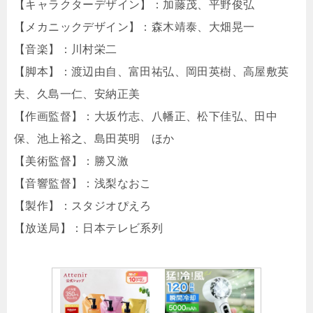
【キャラクターデザイン】：加藤茂、平野俊弘
【メカニックデザイン】：森木靖泰、大畑晃一
【音楽】：川村栄二
【脚本】：渡辺由自、富田祐弘、岡田英樹、高屋敷英
夫、久島一仁、安納正美
【作画監督】：大坂竹志、八幡正、松下佳弘、田中
保、池上裕之、島田英明 ほか
【美術監督】：勝又激
【音響監督】：浅梨なおこ
【製作】：スタジオぴえろ
【放送局】：日本テレビ系列