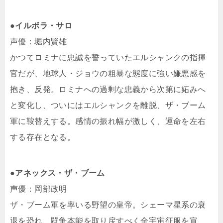
●イルボラ・サロ
声優：堀内賢雄
かつてロミナに忠誠を誓っていたエルシャンクの指揮
官だが、地球人・ジョウの粗暴な態度に強い嫌悪感を
抱き、反発。ロミナへの過剰な忠義から次第に妬みへ
と変化し、ついにはエルシャンクを離脱、ザ・ブーム
軍に鞍替えする。感情の振れ幅が激しく、運命を左右
する存在となる。
●アネックス・ザ・ブーム
声優：岡部政明
ザ・ブーム軍を率いる野望の皇帝。シェーマ星系の衰
退を恐れ、闘争本能を取り戻すべく全宇宙征服を宣