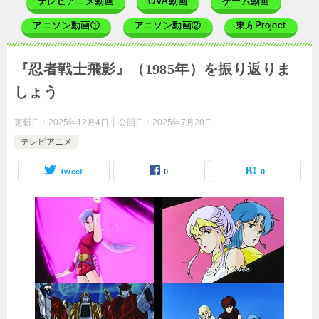
テレビアニメ動画
OVA動画
ゲーム動画
アニソン動画①
アニソン動画②
東方Project
『忍者戦士飛影』（1985年）を振り返りま
しょう
更新日：
2025年12月4日
公開日：
2025年7月28日
テレビアニメ
Tweet
0
0