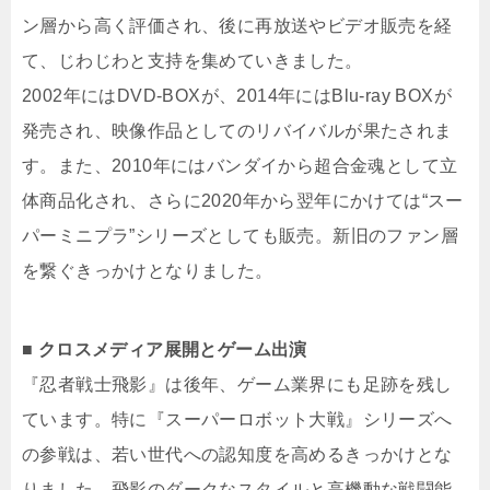
ン層から高く評価され、後に再放送やビデオ販売を経
て、じわじわと支持を集めていきました。
2002年にはDVD-BOXが、2014年にはBlu-ray BOXが
発売され、映像作品としてのリバイバルが果たされま
す。また、2010年にはバンダイから超合金魂として立
体商品化され、さらに2020年から翌年にかけては“スー
パーミニプラ”シリーズとしても販売。新旧のファン層
を繋ぐきっかけとなりました。
■ クロスメディア展開とゲーム出演
『忍者戦士飛影』は後年、ゲーム業界にも足跡を残し
ています。特に『スーパーロボット大戦』シリーズへ
の参戦は、若い世代への認知度を高めるきっかけとな
りました。飛影のダークなスタイルと高機動な戦闘能