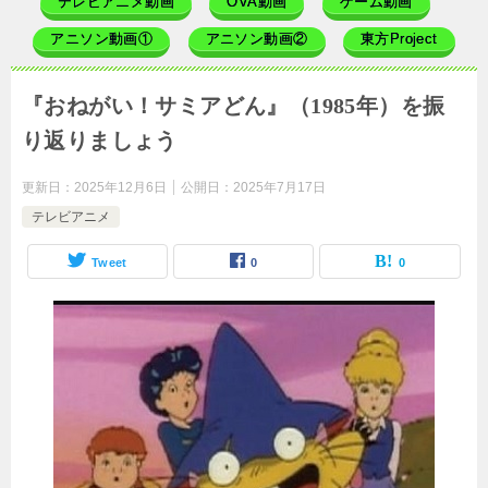
テレビアニメ動画
OVA動画
ゲーム動画
アニソン動画①
アニソン動画②
東方Project
『おねがい！サミアどん』（1985年）を振
り返りましょう
更新日：
2025年12月6日
公開日：
2025年7月17日
テレビアニメ
Tweet
0
0