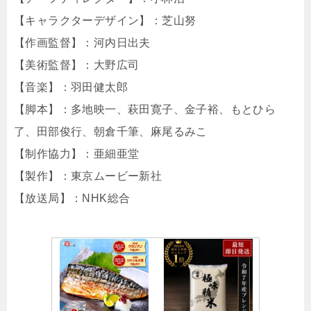
【キャラクターデザイン】：芝山努
【作画監督】：河内日出夫
【美術監督】：大野広司
【音楽】：羽田健太郎
【脚本】：多地映一、萩田寛子、金子裕、もとひら
了、田部俊行、朝倉千筆、麻尾るみこ
【制作協力】：亜細亜堂
【製作】：東京ムービー新社
【放送局】：NHK総合