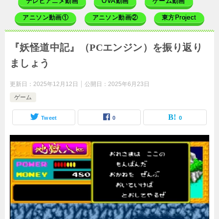
テレビアニメ動画
OVA動画
ゲーム動画
アニソン動画①
アニソン動画②
東方Project
『妖怪道中記』（PCエンジン）を振り返り
ましょう
更新日：
2025年12月12日
公開日：
2025年6月23日
ゲーム
Tweet
0
0