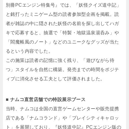
別冊PCエンジン特集号』では、「妖怪クイズ道中記」
と銘打ったミニゲーム型の読者参加型企画を掲載。読
者が雑誌の中に隠された妖怪の名前を探し出してハガ
キで応募すると、抽選で「特製・地獄温泉湯呑み」や
「閻魔帳風のノート」などのユニークなグッズが当た
るという内容でした。
この施策は読者の記憶に強く残り、「遊びながら待
つ」スタイルを自然に構築。発売までの時間をポジテ
ィブに消化させる工夫として評価されました。
■ ナムコ直営店舗での特設展示ブース
当時、ナムコは全国の直営ゲームセンターや販売提携
店である「ナムコランド」や「プレイシティキャロッ
ト」を展開しており、『妖怪道中記』PCエンジン版の