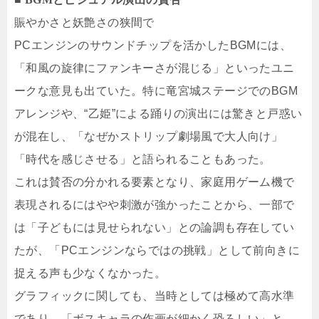
賑やかさと妖艶さの狭間で
PCエンジンのサウンドチップを活かしたBGMには、
「和風の旋律にファンキーさが混じる」といったユニ
ークな意見も出ていた。特に竜宮城ステージでのBGM
アレンジや、“乙姫”による踊りの演出には驚きと戸惑い
が混在し、「なぜかストリップ劇場風で大人向け」
「時代を感じさせる」と語られることもあった。
これは賛否の分かれる要素となり、家庭用ゲーム機で
表現されるにはやや刺激が強かったことから、一部で
は「子どもには見せられない」との論調も存在してい
たが、「PCエンジンならではの挑戦」として前向きに
捉える声も少なくなかった。
グラフィックに関しても、当時としては極めて高水準
であり、「ボスキャラの作画が細かく恐ろしい」と、