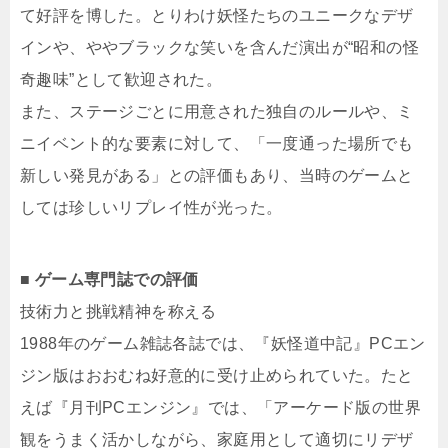
て好評を博した。とりわけ妖怪たちのユニークなデザ
インや、ややブラックな笑いを含んだ演出が“昭和の怪
奇趣味”として歓迎された。
また、ステージごとに用意された独自のルールや、ミ
ニイベント的な要素に対して、「一度通った場所でも
新しい発見がある」との評価もあり、当時のゲームと
しては珍しいリプレイ性が光った。
■ ゲーム専門誌での評価
技術力と挑戦精神を称える
1988年のゲーム雑誌各誌では、『妖怪道中記』PCエン
ジン版はおおむね好意的に受け止められていた。たと
えば『月刊PCエンジン』では、「アーケード版の世界
観をうまく活かしながら、家庭用として適切にリデザ