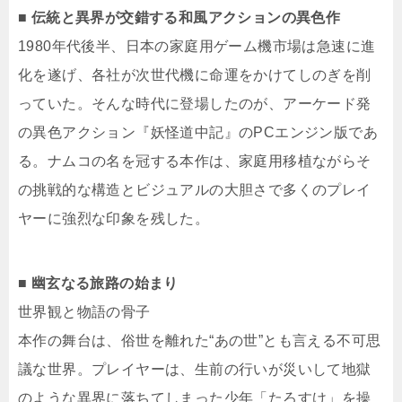
■ 伝統と異界が交錯する和風アクションの異色作
1980年代後半、日本の家庭用ゲーム機市場は急速に進
化を遂げ、各社が次世代機に命運をかけてしのぎを削
っていた。そんな時代に登場したのが、アーケード発
の異色アクション『妖怪道中記』のPCエンジン版であ
る。ナムコの名を冠する本作は、家庭用移植ながらそ
の挑戦的な構造とビジュアルの大胆さで多くのプレイ
ヤーに強烈な印象を残した。
■ 幽玄なる旅路の始まり
世界観と物語の骨子
本作の舞台は、俗世を離れた“あの世”とも言える不可思
議な世界。プレイヤーは、生前の行いが災いして地獄
のような異界に落ちてしまった少年「たろすけ」を操