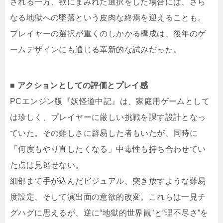
される一方、欲にまみれた選択をした場合には、さら
なる地獄への墜落という皮肉な終焉を迎えることも。
プレイヤーの選択が重くのしかかる構成は、後年のゲ
ームデザインにも通じる革新的な試みだった。
■ アクションとしての評価とプレイ感
PCエンジン版『妖怪道中記』は、家庭用ゲームとして
は珍しく、プレイヤーに厳しい挑戦を課す設計となっ
ていた。その難しさに辟易した者もいたが、同時に
「何度もやり直したくなる」中毒性も持ち合わせてい
た点は見逃せない。
細部まで手が込んだビジュアル、突き放すような難易
度設定、そして演出面の意欲的改変。これらは一見チ
グハグに思えるが、逆に“地獄的世界観”と“理不尽さ”を