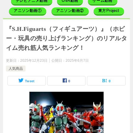
テレビアニメ動画
OVA動画
ゲーム動画
アニソン動画①
アニソン動画②
東方Project
『S.H.Figuarts（フィギュアーツ）』（ホビ
ー・玩具の売り上げランキング）のリアルタ
イム売れ筋人気ランキング！
更新日：
2025年12月23日
公開日：
2025年6月7日
人気商品
Tweet
0
0