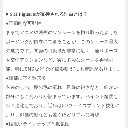
■ S.H.Figuartsが支持される理由とは？
●圧倒的な可動性
まるでアニメや映画のワンシーンを切り取ったような
ポージングが自在にできることが、このシリーズ最大
の魅力です。関節の可動域が非常に広く、座りポーズ
や空中アクションなど、実に多彩なシーンを再現可
能。特にSNSなどでの“撮影映え”にも定評があります。
●細部に宿る造形美
衣装のしわ、髪の毛の流れ、目線の鋭さなど、細かい
部分にもこだわりが詰まっています。ペイント精度も
年々進化しており、近年は3Dフェイスプリント技術に
より、俳優の顔なども驚くほどリアルに再現。
●幅広いラインナップと拡張性