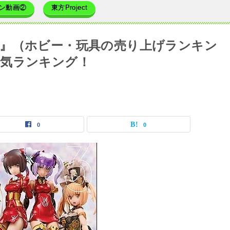
ン動画②
東方Project
』（ホビー・玩具の売り上げランキン
人気ランキング！
0
0