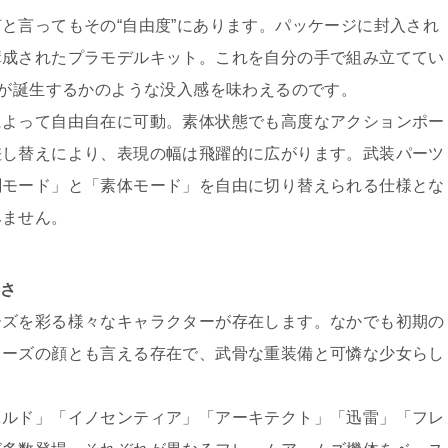
と言ってもその“自由度”にあります。パッケージに封入され
構成されたプラモデルキット。これを自分の手で組み立ててい
”が誕生するかのような没入感を味わえるのです。
によって自由自在に可動。素体状態でも高度なアクションポー
差し替えにより、表現の幅は飛躍的に広がります。武装パーツ
闘モード」と「素体モード」を自由に切り替えられる仕様とな
みません。
彩さ
ーズを彩る様々なキャラクターが存在します。なかでも初期の
リーズの顔とも言える存在で、武骨な重装備と可憐な少女らし
ラルド」「イノセンティア」「アーキテクト」「迅雷」「フレ