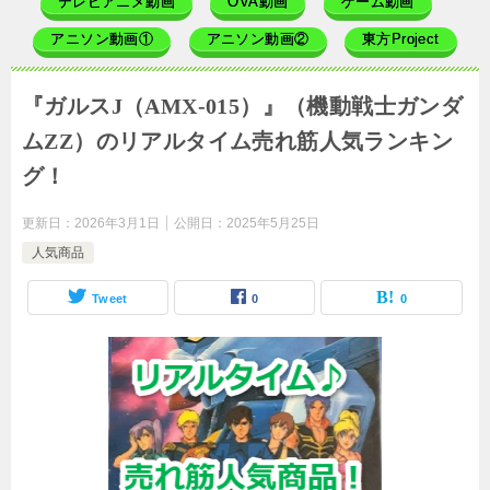
テレビアニメ動画
OVA動画
ゲーム動画
アニソン動画①
アニソン動画②
東方Project
『ガルスJ（AMX-015）』（機動戦士ガンダ
ムΖΖ）のリアルタイム売れ筋人気ランキン
グ！
更新日：
2026年3月1日
公開日：
2025年5月25日
人気商品
Tweet
0
0