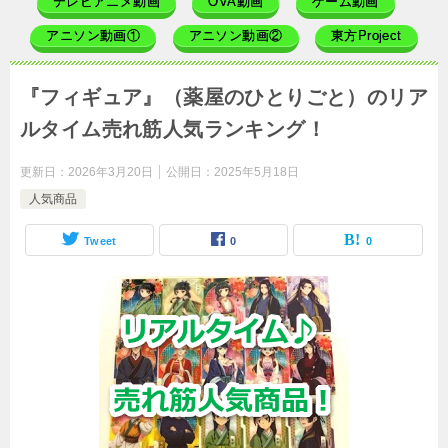
テレビアニメ動画
OVA動画
ゲーム動画
アニソン動画①
アニソン動画②
東方Project
『フィギュア』（薬屋のひとりごと）のリア
ルタイム売れ筋人気ランキング！
更新日：
2026年3月20日
公開日：
2025年5月18日
人気商品
Tweet
0
0