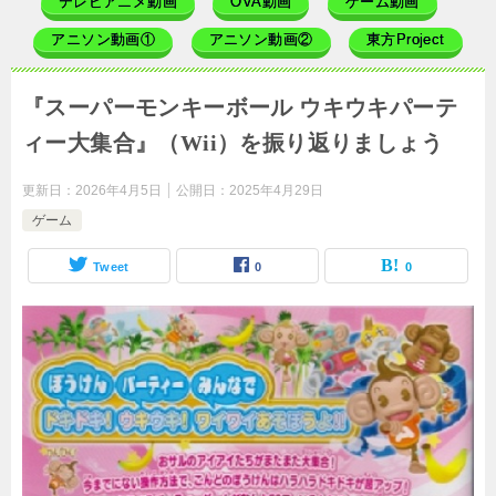
テレビアニメ動画
OVA動画
ゲーム動画
アニソン動画①
アニソン動画②
東方Project
『スーパーモンキーボール ウキウキパーテ
ィー大集合』（Wii）を振り返りましょう
更新日：
2026年4月5日
公開日：
2025年4月29日
ゲーム
Tweet
0
0