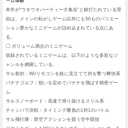
ーム体験
本作が“ウキウキパーティー大集合”と銘打たれている理
由は、メインの転がしゲーム以外にも50ものバリエー
ション豊かなミニゲームが詰め込まれている点にあ
る。
◯ ボリューム満点のミニゲーム
収録されているミニゲームは、以下のような多彩なジ
ャンルを網羅している。
サル射的：Wiiリモコンを銃に見立てて的を撃つ爽快系
バナナゴルフ：狙いを定めてバナナを飛ばす精密ゲー
ム
サルスノーボード：高速で滑り抜けるスリル系
チャンバラ決戦：タイミング勝負の1対1のバトル
サル飛行隊：滑空アクションを競う空中競技