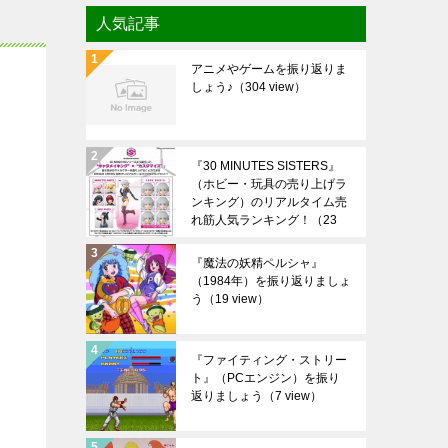
人気記事
アニメやゲームを振り返りま
しょう♪
（304 view）
『30 MINUTES SISTERS』
（ホビー・玩具の売り上げラ
ンキング）のリアルタイム売
れ筋人気ランキング！
（23
view）
『魔法の妖精ペルシャ』
（1984年）を振り返りましょ
う
（19 view）
『ファイティング・ストリー
ト』（PCエンジン）を振り
返りましょう
（7 view）