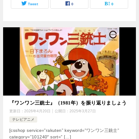
Tweet
0
0
『ワンワン三銃士』（1981年）を振り返りましょう
更新日：
2026年4月20日
公開日：
2025年3月27日
テレビアニメ
[csshop service=”rakuten” keyword=”ワンワン三銃士”
category=”101240″ sort=” […]