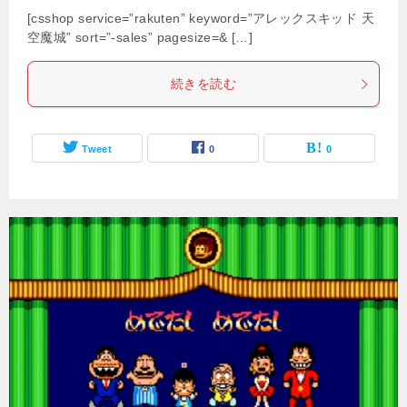
[csshop service=”rakuten” keyword=”アレックスキッド 天
空魔城” sort=”-sales” pagesize=& […]
続きを読む
Tweet
0
0