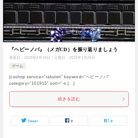
『ヘビーノバ』（メガCD）を振り返りましょう
更新日：
2026年4月18日
公開日：
2025年3月29日
ゲーム
[csshop service=”rakuten” keyword=”ヘビーノバ”
category=”101915″ sort=”-s […]
続きを読む
Tweet
0
0