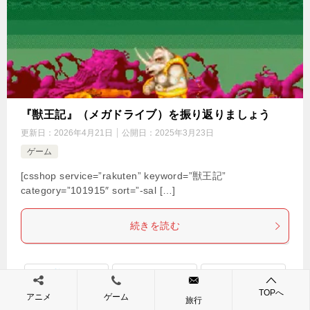
『獣王記』（メガドライブ）を振り返りましょう
更新日：
2026年4月21日
公開日：
2025年3月23日
ゲーム
[csshop service=”rakuten” keyword=”獣王記”
category=”101915″ sort=”-sal […]
続きを読む
Tweet
0
0
TOPへ
アニメ
ゲーム
旅行