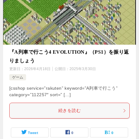
『A列車で行こう4 EVOLUTION』（PS1）を振り返
りましょう
更新日：
2026年4月18日
公開日：
2025年3月30日
ゲーム
[csshop service=”rakuten” keyword=”A列車で行こう”
category=”112257″ sort=” […]
続きを読む
Tweet
0
0