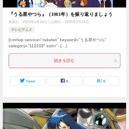
『うる星やつら』（1981年）を振り返りましょう
更新日：
2026年4月18日
公開日：
2025年3月28日
テレビアニメ
[csshop service=”rakuten” keyword=”うる星やつら”
category=”112203″ sort=”- […]
続きを読む
Tweet
0
0