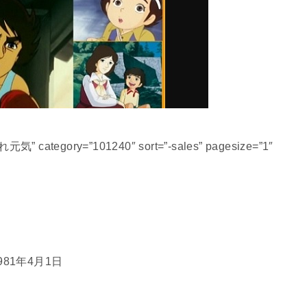
元気” category=”101240″ sort=”-sales” pagesize=”1″
81年4月1日