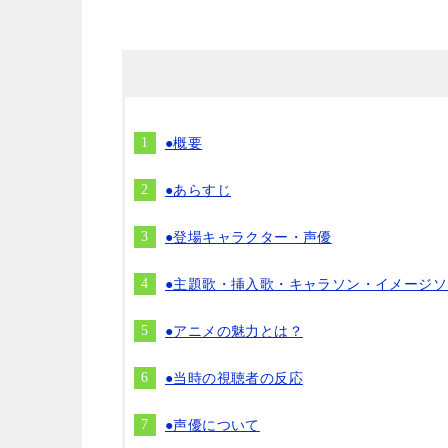
●概要
●あらすじ
●登場キャラクター・声優
●主題歌・挿入歌・キャラソン・イメージソ
●アニメの魅力とは？
●当時の視聴者の反応
●声優について