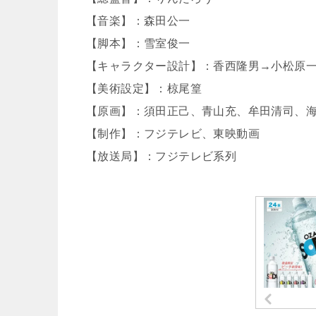
【音楽】：森田公一
【脚本】：雪室俊一
【キャラクター設計】：香西隆男→小松原
【美術設定】：椋尾篁
【原画】：須田正己、青山充、牟田清司、海
【制作】：フジテレビ、東映動画
【放送局】：フジテレビ系列