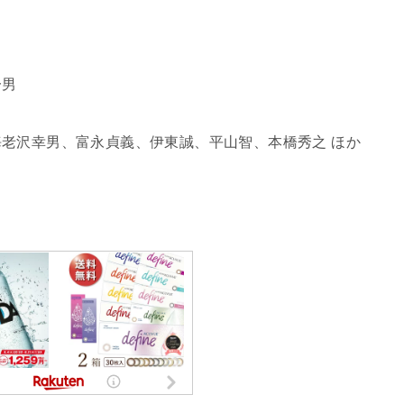
一男
老沢幸男、富永貞義、伊東誠、平山智、本橋秀之 ほか