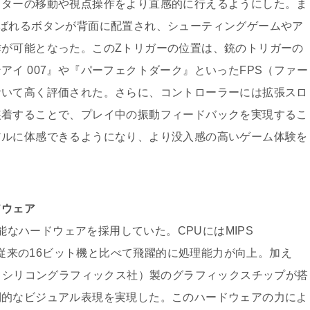
クターの移動や視点操作をより直感的に行えるようにした。ま
ばれるボタンが背面に配置され、シューティングゲームやア
が可能となった。このZトリガーの位置は、銃のトリガーの
イ 007』や『パーフェクトダーク』といったFPS（ファー
おいて高く評価された。さらに、コントローラーには拡張スロ
装着することで、プレイ中の振動フィードバックを実現するこ
アルに体感できるようになり、より没入感の高いゲーム体験を
ドウェア
性能なハードウェアを採用していた。CPUにはMIPS
し、従来の16ビット機と比べて飛躍的に処理能力が向上。加え
I（シリコングラフィックス社）製のグラフィックスチップが搭
倒的なビジュアル表現を実現した。このハードウェアの力によ