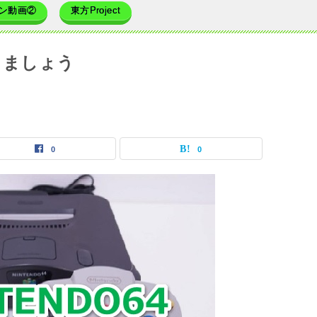
ン動画②
東方Project
返りましょう
0
0