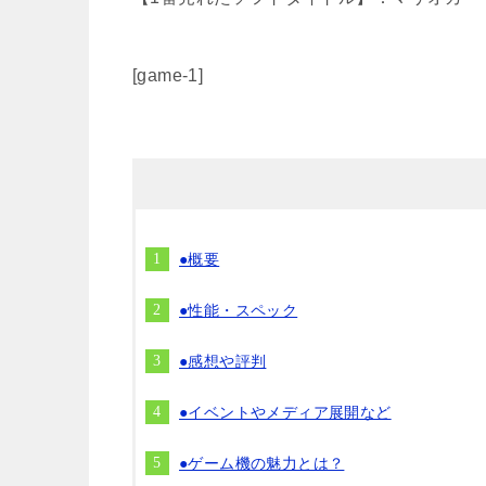
[game-1]
●概要
●性能・スペック
●感想や評判
●イベントやメディア展開など
●ゲーム機の魅力とは？