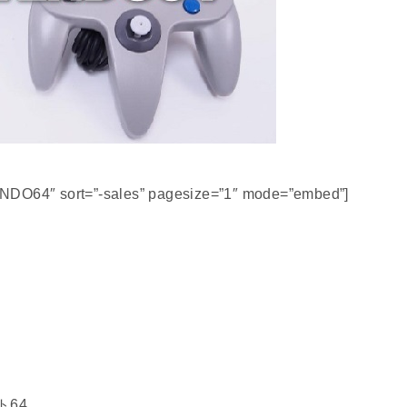
ENDO64″ sort=”-sales” pagesize=”1″ mode=”embed”]
64