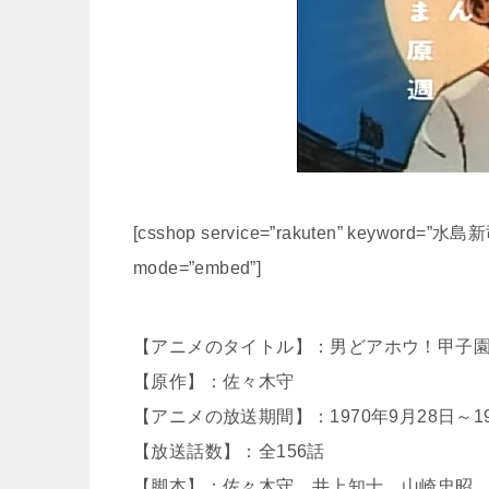
[csshop service=”rakuten” keyword=”水島新司”
mode=”embed”]
【アニメのタイトル】：男どアホウ！甲子
【原作】：佐々木守
【アニメの放送期間】：1970年9月28日～19
【放送話数】：全156話
【脚本】：佐々木守、井上知士、山崎忠昭