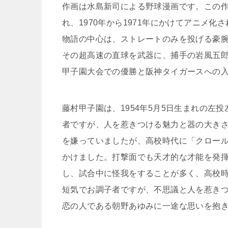
作画は水島新司による野球漫画です。この作品
れ、1970年から1971年にかけてアニメ化
物語の中心は、ストレートのみを投げる豪
その超高速の直球を武器に、捕手の岩風五
甲子園大会での優勝と阪神タイガースへの
藤村甲子園は、1954年5月5日生まれの
者ですが、人を惹きつける魅力と器の大き
を嫌っていましたが、高校時代に「クロー
かけました。打撃面でも天才的な才能を発
し、試合中に怪我をすることが多く、高校時
短気でお調子者ですが、不思議と人を惹き
恋の人である朝野あゆみに一途な思いを抱