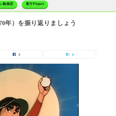
ン動画②
東方Project
70年）を振り返りましょう
0
0