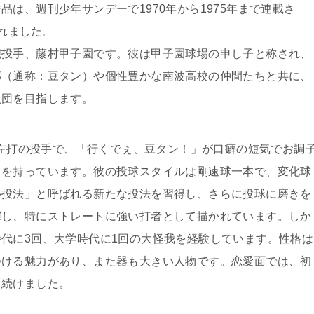
は、週刊少年サンデーで1970年から1975年まで連載さ
されました。
腕投手、藤村甲子園です。彼は甲子園球場の申し子と称され、
郎（通称：豆タン）や個性豊かな南波高校の仲間たちと共に、
入団を目指します。
左投左打の投手で、「行くでぇ、豆タン！」が口癖の短気でお調
さを持っています。彼の投球スタイルは剛速球一本で、変化球
ル投法」と呼ばれる新たな投法を習得し、さらに投球に磨きを
揮し、特にストレートに強い打者として描かれています。しか
代に3回、大学時代に1回の大怪我を経験しています。性格は
つける魅力があり、また器も大きい人物です。恋愛面では、初
き続けました。