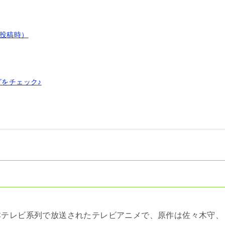
（投稿時）
グをチェック♪
まで日本テレビ系列で放送されたテレビアニメで、原作は佐々木守、