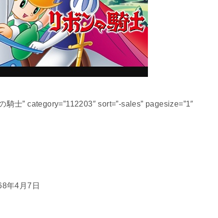
騎士” category=”112203″ sort=”-sales” pagesize=”1″
68年4月7日