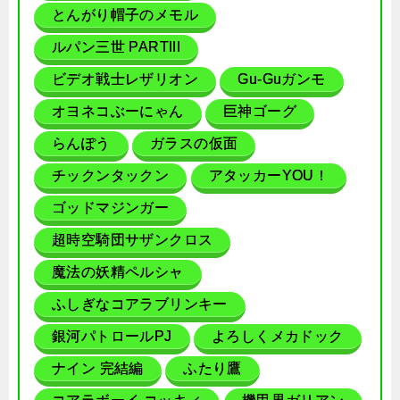
とんがり帽子のメモル
ルパン三世 PARTIII
ビデオ戦士レザリオン
Gu-Guガンモ
オヨネコぶーにゃん
巨神ゴーグ
らんぽう
ガラスの仮面
チックンタックン
アタッカーYOU！
ゴッドマジンガー
超時空騎団サザンクロス
魔法の妖精ペルシャ
ふしぎなコアラブリンキー
銀河パトロールPJ
よろしくメカドック
ナイン 完結編
ふたり鷹