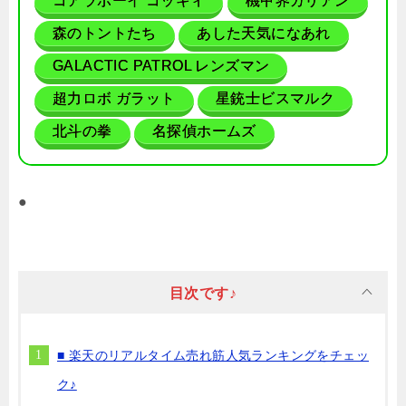
コアラボーイ コッキィ
機甲界ガリアン
森のトントたち
あした天気になあれ
GALACTIC PATROL レンズマン
超力ロボ ガラット
星銃士ビスマルク
北斗の拳
名探偵ホームズ
●
目次です♪
■ 楽天のリアルタイム売れ筋人気ランキングをチェッ
ク♪